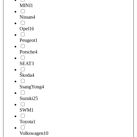
MINI
1
Nissan
4
Opel
16
Peugeot
1
Porsche
4
SEAT
3
Škoda
4
SsangYong
4
Suzuki
25
SWM
1
Toyota
1
Volkswagen
10