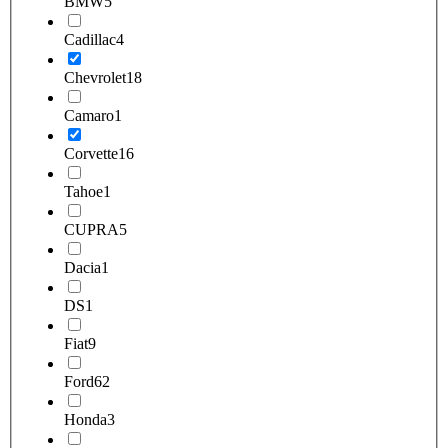
BMW
5
Cadillac
4
Chevrolet
18
Camaro
1
Corvette
16
Tahoe
1
CUPRA
5
Dacia
1
DS
1
Fiat
9
Ford
62
Honda
3