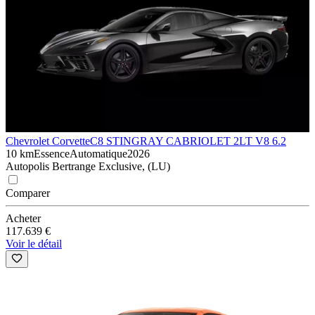
Chevrolet Corvette
C8 STINGRAY CABRIOLET 2LT V8 6.2
10 km
Essence
Automatique
2026
Autopolis Bertrange Exclusive, (LU)
Comparer
Acheter
117.639 €
Voir le détail