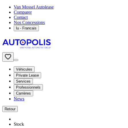
Van Mossel Autolease
Comparer
Contact
Nos Concessions
lu
- Francais
Véhicules
Private Lease
Services
Professionnels
Carrières
News
Retour
Stock