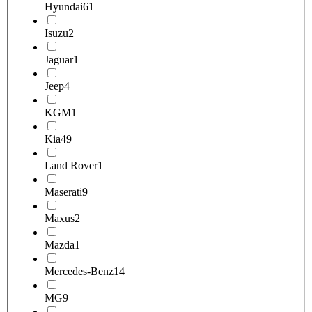
Hyundai
61
Isuzu
2
Jaguar
1
Jeep
4
KGM
1
Kia
49
Land Rover
1
Maserati
9
Maxus
2
Mazda
1
Mercedes-Benz
14
MG
9