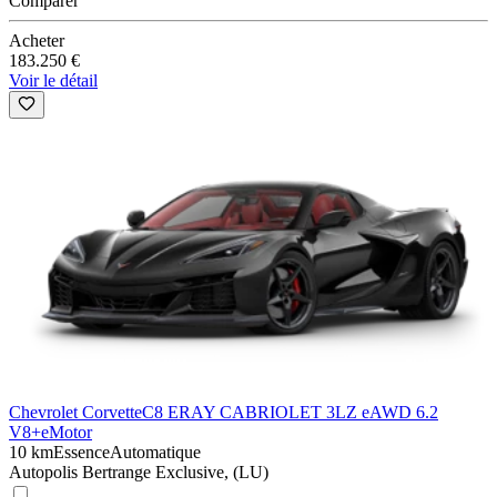
Comparer
Acheter
183.250 €
Voir le détail
Chevrolet Corvette
C8 ERAY CABRIOLET 3LZ eAWD 6.2
V8+eMotor
10 km
Essence
Automatique
Autopolis Bertrange Exclusive, (LU)