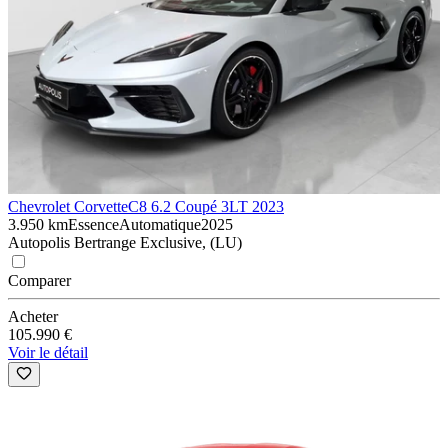
Chevrolet Corvette
C8 6.2 Coupé 3LT 2023
3.950 km
Essence
Automatique
2025
Autopolis Bertrange Exclusive, (LU)
Comparer
Acheter
105.990 €
Voir le détail