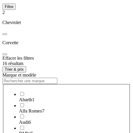
Filtre
2
Chevrolet
Corvette
Effacer les filtres
16 résultats
Trier & prix
Marque et modèle
Abarth
1
Alfa Romeo
7
Audi
6