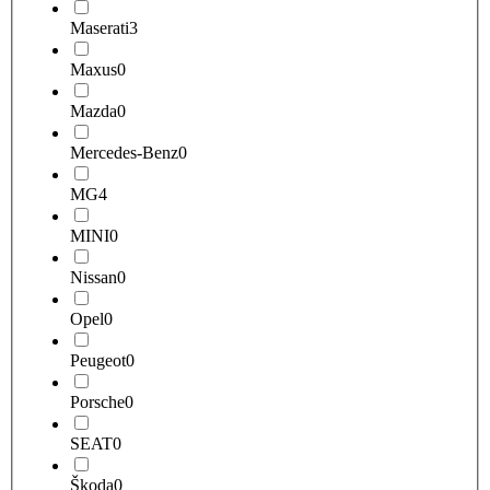
Maserati
3
Maxus
0
Mazda
0
Mercedes-Benz
0
MG
4
MINI
0
Nissan
0
Opel
0
Peugeot
0
Porsche
0
SEAT
0
Škoda
0