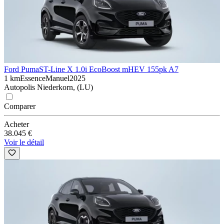
Ford Puma
ST-Line X 1.0i EcoBoost mHEV 155pk A7
1 km
Essence
Manuel
2025
Autopolis Niederkorn, (LU)
Comparer
Acheter
38.045 €
Voir le détail