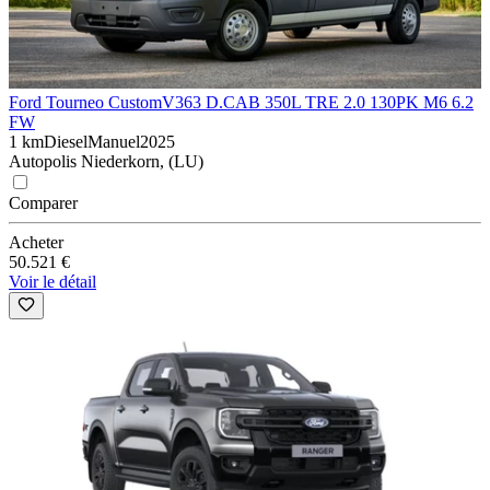
Ford Tourneo Custom
V363 D.CAB 350L TRE 2.0 130PK M6 6.2
FW
1 km
Diesel
Manuel
2025
Autopolis Niederkorn, (LU)
Comparer
Acheter
50.521 €
Voir le détail