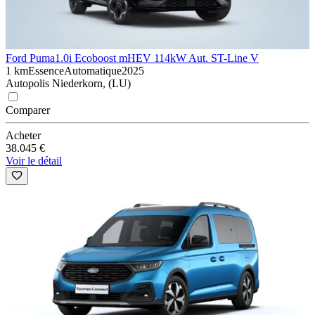
Ford Puma
1.0i Ecoboost mHEV 114kW Aut. ST-Line V
1 km
Essence
Automatique
2025
Autopolis Niederkorn, (LU)
Comparer
Acheter
38.045 €
Voir le détail