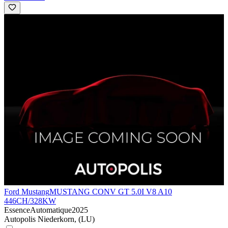
Ford Mustang
MUSTANG CONV GT 5.0I V8 A10
446CH/328KW
Essence
Automatique
2025
Autopolis Niederkorn, (LU)