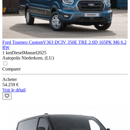
Ford Tourneo Custom
V363 DCIV 350E TRE 2.0D 165PK M6 6.2
RW
1 km
Diesel
Manuel
2025
Autopolis Niederkorn, (LU)
Comparer
Acheter
54.259 €
Voir le détail