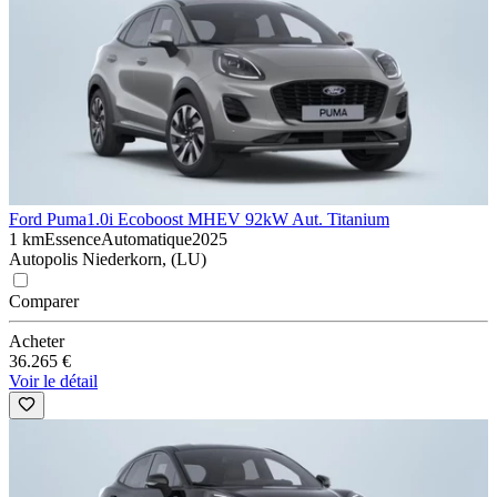
Ford Puma
1.0i Ecoboost MHEV 92kW Aut. Titanium
1 km
Essence
Automatique
2025
Autopolis Niederkorn, (LU)
Comparer
Acheter
36.265 €
Voir le détail