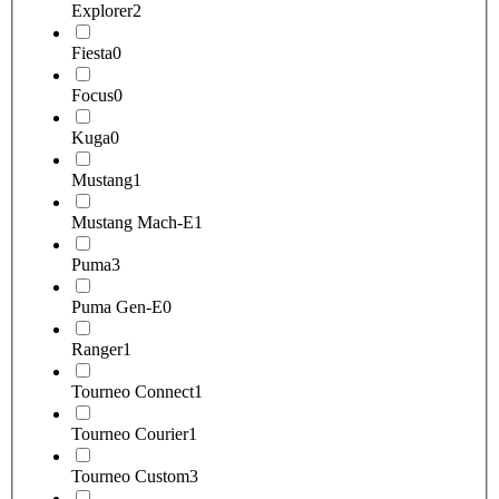
Explorer
2
Fiesta
0
Focus
0
Kuga
0
Mustang
1
Mustang Mach-E
1
Puma
3
Puma Gen-E
0
Ranger
1
Tourneo Connect
1
Tourneo Courier
1
Tourneo Custom
3