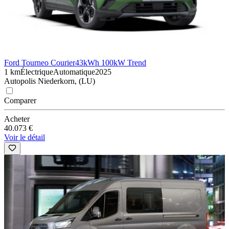
Ford Tourneo Courier
43kWh 100kW Trend
1 km
Électrique
Automatique
2025
Autopolis Niederkorn, (LU)
Comparer
Acheter
40.073 €
Voir le détail