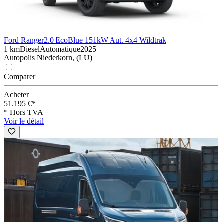
Ford Ranger
2.0 EcoBlue 151kW Aut. 4x4 Wildtrak
1 km
Diesel
Automatique
2025
Autopolis Niederkorn, (LU)
Comparer
Acheter
51.195 €*
* Hors TVA
Voir le détail