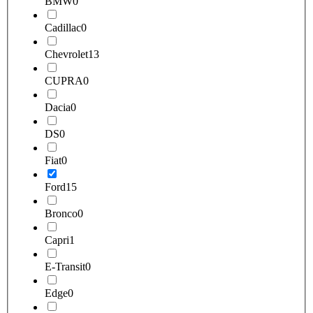
BMW
0
Cadillac
0
Chevrolet
13
CUPRA
0
Dacia
0
DS
0
Fiat
0
Ford
15
Bronco
0
Capri
1
E-Transit
0
Edge
0