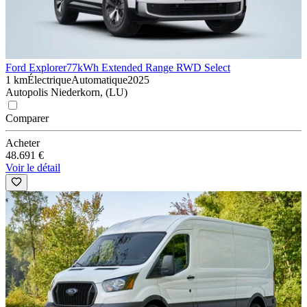
Ford Explorer
77kWh Extended Range RWD Select
1 km
Électrique
Automatique
2025
Autopolis Niederkorn, (LU)
Comparer
Acheter
48.691 €
Voir le détail