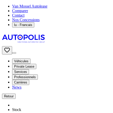
Van Mossel Autolease
Comparer
Contact
Nos Concessions
lu
- Francais
Véhicules
Private Lease
Services
Professionnels
Carrières
News
Retour
Stock