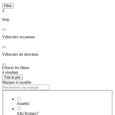
Filtre
3
Jeep
Véhicules occasions
Véhicules de direction
Effacer les filtres
4 résultats
Trier & prix
Marque et modèle
Abarth
1
Alfa Romeo
7