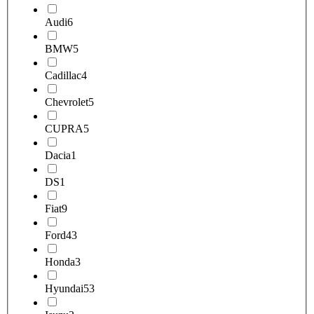
Audi
6
BMW
5
Cadillac
4
Chevrolet
5
CUPRA
5
Dacia
1
DS
1
Fiat
9
Ford
43
Honda
3
Hyundai
53