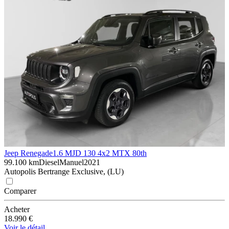
Jeep Renegade
1.6 MJD 130 4x2 MTX 80th
99.100 km
Diesel
Manuel
2021
Autopolis Bertrange Exclusive, (LU)
Comparer
Acheter
18.990 €
Voir le détail