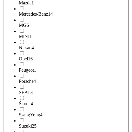
Mazda
1
Mercedes-Benz
14
MG
6
MINI
1
Nissan
4
Opel
16
Peugeot
1
Porsche
4
SEAT
3
Škoda
4
SsangYong
4
Suzuki
25