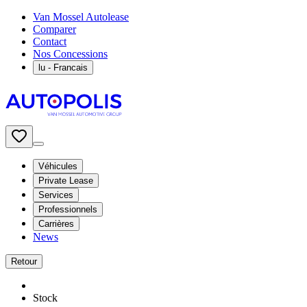
Van Mossel Autolease
Comparer
Contact
Nos Concessions
lu
- Francais
Véhicules
Private Lease
Services
Professionnels
Carrières
News
Retour
Stock