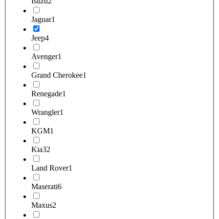
Isuzu
2
Jaguar
1
Jeep
4
Avenger
1
Grand Cherokee
1
Renegade
1
Wrangler
1
KGM
1
Kia
32
Land Rover
1
Maserati
6
Maxus
2