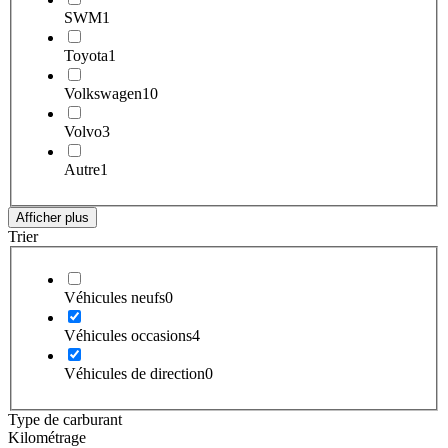
SWM
1
Toyota
1
Volkswagen
10
Volvo
3
Autre
1
Afficher plus
Trier
Véhicules neufs
0
Véhicules occasions
4
Véhicules de direction
0
Type de carburant
Kilométrage