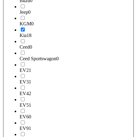
Isuzu
0
Jeep
0
KGM
0
Kia
18
Ceed
0
Ceed Sportswagon
0
EV2
1
EV3
1
EV4
2
EV5
1
EV6
0
EV9
1