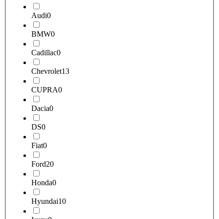
Audi
0
BMW
0
Cadillac
0
Chevrolet
13
CUPRA
0
Dacia
0
DS
0
Fiat
0
Ford
20
Honda
0
Hyundai
10