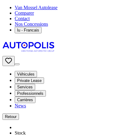
Van Mossel Autolease
Comparer
Contact
Nos Concessions
lu
- Francais
Véhicules
Private Lease
Services
Professionnels
Carrières
News
Retour
Stock