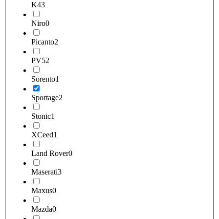
K4
3
Niro
0
Picanto
2
PV5
2
Sorento
1
Sportage
2
Stonic
1
XCeed
1
Land Rover
0
Maserati
3
Maxus
0
Mazda
0