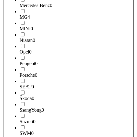
Mercedes-Benz
0
MG
4
MINI
0
Nissan
0
Opel
0
Peugeot
0
Porsche
0
SEAT
0
Škoda
0
SsangYong
0
Suzuki
0
SWM
0