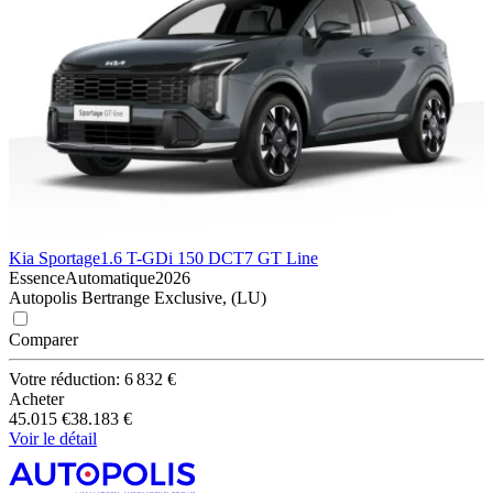
Kia Sportage
1.6 T-GDi 150 DCT7 GT Line
Essence
Automatique
2026
Autopolis Bertrange Exclusive, (LU)
Comparer
Votre réduction: 6 832 €
Acheter
45.015 €
38.183 €
Voir le détail