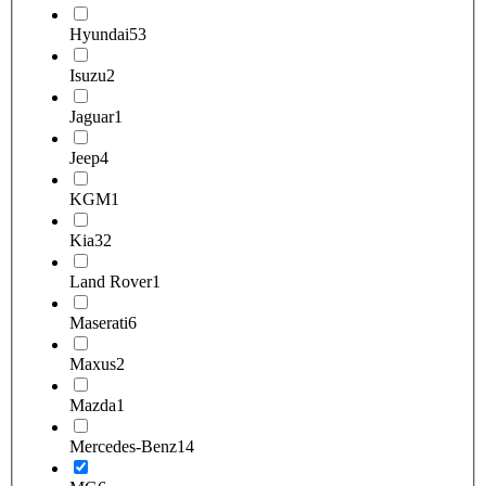
Hyundai
53
Isuzu
2
Jaguar
1
Jeep
4
KGM
1
Kia
32
Land Rover
1
Maserati
6
Maxus
2
Mazda
1
Mercedes-Benz
14