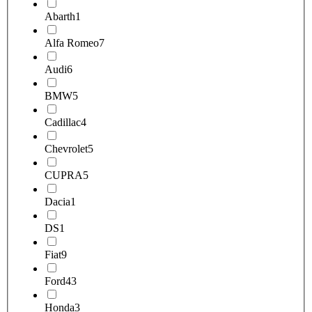
Abarth
1
Alfa Romeo
7
Audi
6
BMW
5
Cadillac
4
Chevrolet
5
CUPRA
5
Dacia
1
DS
1
Fiat
9
Ford
43
Honda
3