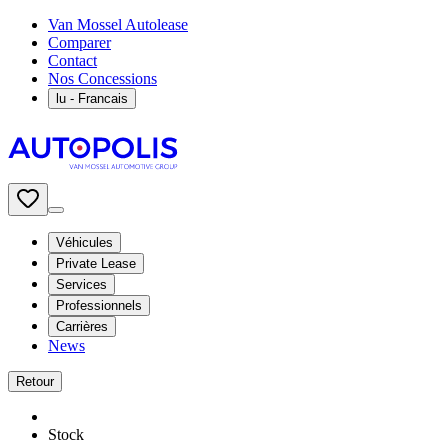
Van Mossel Autolease
Comparer
Contact
Nos Concessions
lu
- Francais
Véhicules
Private Lease
Services
Professionnels
Carrières
News
Retour
Stock