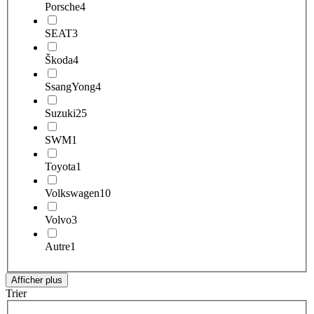
Porsche
4
SEAT
3
Škoda
4
SsangYong
4
Suzuki
25
SWM
1
Toyota
1
Volkswagen
10
Volvo
3
Autre
1
Afficher plus
Trier