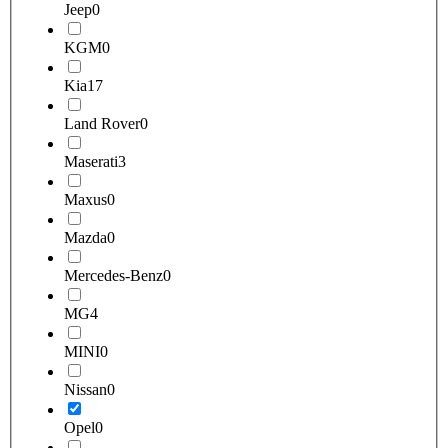
Jeep
0
KGM
0
Kia
17
Land Rover
0
Maserati
3
Maxus
0
Mazda
0
Mercedes-Benz
0
MG
4
MINI
0
Nissan
0
Opel
0