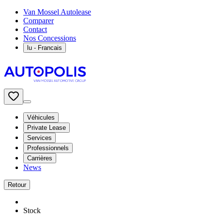
Van Mossel Autolease
Comparer
Contact
Nos Concessions
lu
- Francais
Véhicules
Private Lease
Services
Professionnels
Carrières
News
Retour
Stock