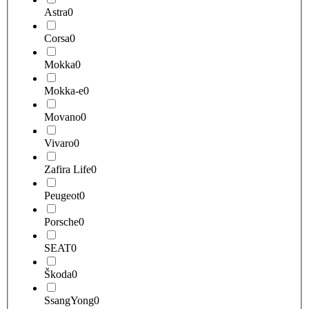
Astra
0
Corsa
0
Mokka
0
Mokka-e
0
Movano
0
Vivaro
0
Zafira Life
0
Peugeot
0
Porsche
0
SEAT
0
Škoda
0
SsangYong
0