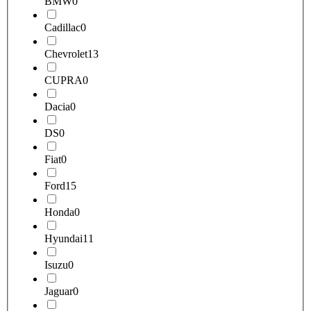
BMW
0
Cadillac
0
Chevrolet
13
CUPRA
0
Dacia
0
DS
0
Fiat
0
Ford
15
Honda
0
Hyundai
11
Isuzu
0
Jaguar
0