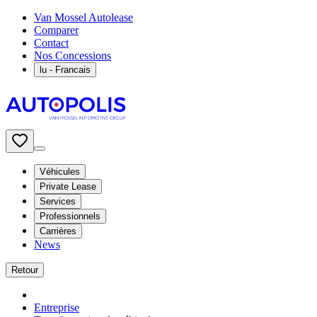
Van Mossel Autolease
Comparer
Contact
Nos Concessions
lu
- Francais
Véhicules
Private Lease
Services
Professionnels
Carrières
News
Retour
Entreprise