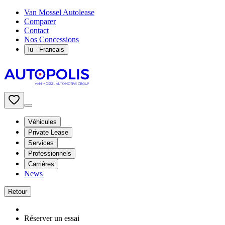
Van Mossel Autolease
Comparer
Contact
Nos Concessions
lu
- Francais
Véhicules
Private Lease
Services
Professionnels
Carrières
News
Retour
Réserver un essai