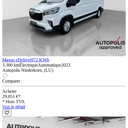
Maxus eDeliver9
72 KWh
3.300 km
Électrique
Automatique
2023
Autopolis Niederkorn, (LU)
Comparer
Acheter
29.051 €*
* Hors TVA
Voir le détail