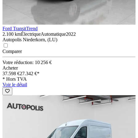
Ford Transit
Trend
2.100 km
Électrique
Automatique
2022
Autopolis Niederkorn, (LU)
Comparer
Votre réduction: 10 256 €
Acheter
37.598 €
27.342 €*
* Hors TVA
Voir le détail