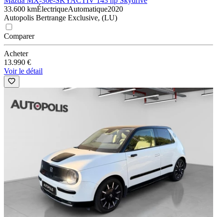
Mazda MX-30
e-SKYACTIV 143 hp Skydrive
33.600 km
Électrique
Automatique
2020
Autopolis Bertrange Exclusive, (LU)
Comparer
Acheter
13.990 €
Voir le détail