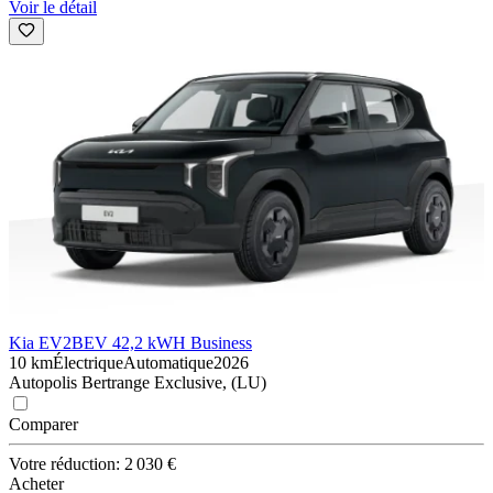
Voir le détail
Kia EV2
BEV 42,2 kWH Business
10 km
Électrique
Automatique
2026
Autopolis Bertrange Exclusive, (LU)
Comparer
Votre réduction: 2 030 €
Acheter