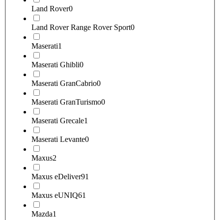
Land Rover
0
Land Rover Range Rover Sport
0
Maserati
1
Maserati Ghibli
0
Maserati GranCabrio
0
Maserati GranTurismo
0
Maserati Grecale
1
Maserati Levante
0
Maxus
2
Maxus eDeliver9
1
Maxus eUNIQ6
1
Mazda
1