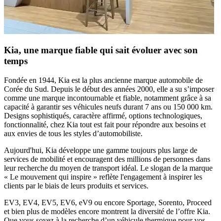
Kia, une marque fiable qui sait évoluer avec son
temps
Fondée en 1944, Kia est la plus ancienne marque automobile de
Corée du Sud. Depuis le début des années 2000, elle a su s’imposer
comme une marque incontournable et fiable, notamment grâce à sa
capacité à garantir ses véhicules neufs durant 7 ans ou 150 000 km.
Designs sophistiqués, caractère affirmé, options technologiques,
fonctionnalité, chez Kia tout est fait pour répondre aux besoins et
aux envies de tous les styles d’automobiliste.
Aujourd'hui, Kia développe une gamme toujours plus large de
services de mobilité et encouragent des millions de personnes dans
leur recherche du moyen de transport idéal. Le slogan de la marque
« Le mouvement qui inspire » reflète l'engagement à inspirer les
clients par le biais de leurs produits et services.
EV3, EV4, EV5, EV6, eV9 ou encore Sportage, Sorento, Proceed
et bien plus de modèles encore montrent la diversité de l’offre Kia.
Que vous soyez à la recherche d’un véhicule thermique pour vos