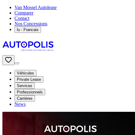
Van Mossel Autolease
Comparer
Contact
Nos Concessions
lu
- Francais
Véhicules
Private Lease
Services
Professionnels
Carrières
News