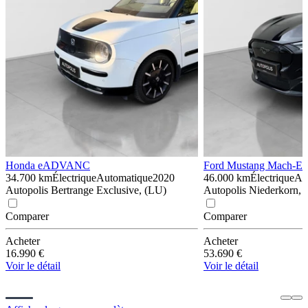
Honda e
ADVANC
Ford Mustang Mach-E
34.700 km
Électrique
Automatique
2020
46.000 km
Électrique
Au
Autopolis Bertrange Exclusive, (LU)
Autopolis Niederkorn, 
Comparer
Comparer
Acheter
Acheter
16.990 €
53.690 €
Voir le détail
Voir le détail