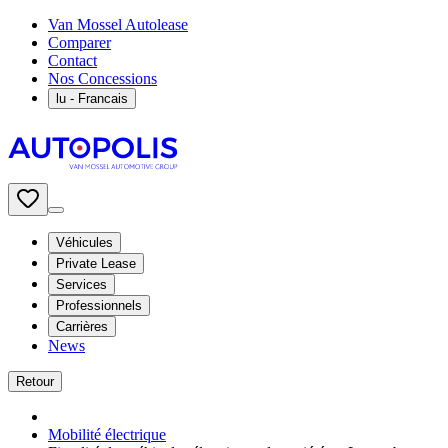
Van Mossel Autolease
Comparer
Contact
Nos Concessions
lu
- Francais
Véhicules
Private Lease
Services
Professionnels
Carrières
News
Retour
Mobilité électrique