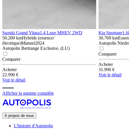
Suzuki Grand Vitara
1.4 Luxe MHEV 2WD
Kia Sportage
1.6
50.200 km
Hybride (essence/
30.769 km
Essen
électrique)
Manuel
2024
Autopolis Niede
Autopolis Bertrange Exclusive, (LU)
Comparer
Comparer
Acheter
Acheter
31.990 €
22.990 €
Voir le détail
Voir le détail
Afficher la gamme complète
A propos de nous
L'histoire d'Autopolis