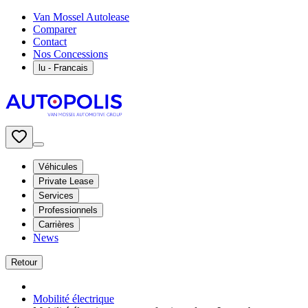
Van Mossel Autolease
Comparer
Contact
Nos Concessions
lu
- Francais
Véhicules
Private Lease
Services
Professionnels
Carrières
News
Retour
Mobilité électrique