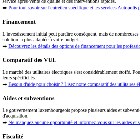
service après-vente de qualité et des interventions rapides.
➡️
Pour tout savoir sur
l'entretien spécifique et les services Autopolis
p
Financement
L'investissement initial peut paraître conséquent, mais de nombreuses
solution la plus adaptée à votre budget.
➡️
Découvrez les détails des
options de financement pour les profes
Comparatif des VUL
Le marché des utilitaires électriques s'est considérablement étoffé. Po
leurs spécificités.
➡️
Besoin d'aide pour choisir ? Lisez notre
comparatif des utilitaires é
Aides et subventions
Le gouvernement luxembourgeois propose plusieurs
aides et subvent
d'acquisition.
➡️
Ne manquez aucune opportunité et informez-vous sur les
aides et 
Fiscalité