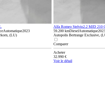
L
Alfa Romeo Stelvio
2.2 MJD 210 
ce
Automatique
2023
59.200 km
Diesel
Automatique
202
rkorn, (LU)
Autopolis Bertrange Exclusive, (
Comparer
Acheter
32.990 €
Voir le détail