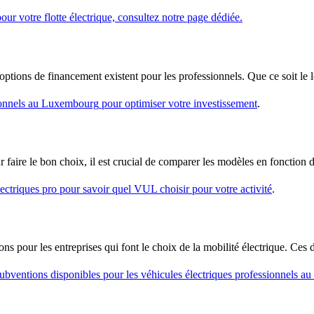
our votre flotte électrique, consultez notre page dédiée.
 options de
financement
existent pour les professionnels. Que ce soit le 
sionnels au Luxembourg
pour optimiser votre investissement
.
ur faire le bon choix, il est crucial de comparer les modèles en fonctio
lectriques pro
pour savoir quel VUL choisir pour votre activité
.
ions
pour les entreprises qui font le choix de la mobilité électrique. Ces 
subventions disponibles pour les véhicules électriques professionnels 