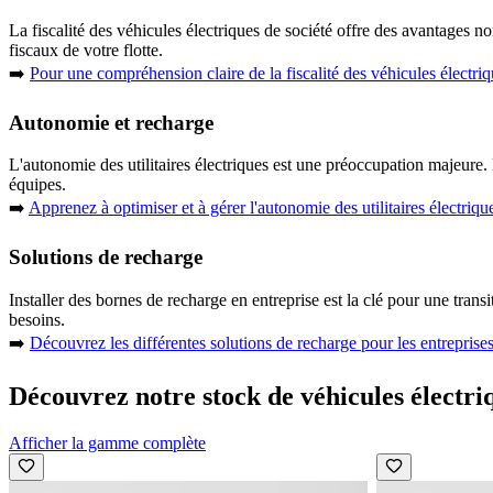
La
fiscalité des véhicules électriques de société
offre des avantages non
fiscaux de votre flotte.
➡️
Pour une compréhension claire de la
fiscalité des véhicules élect
Autonomie et recharge
L'
autonomie des utilitaires électriques
est une préoccupation majeure. La
équipes.
➡️
Apprenez à optimiser et à gérer l'
autonomie des utilitaires électriqu
Solutions de recharge
Installer des
bornes de recharge en entreprise
est la clé pour une trans
besoins.
➡️
Découvrez les différentes
solutions de recharge pour les entrepri
Découvrez notre stock de véhicules électri
Afficher la gamme complète