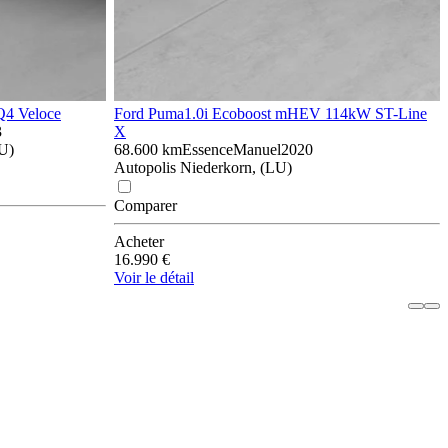
Q4 Veloce
Ford Puma
1.0i Ecoboost mHEV 114kW ST-Line
3
X
LU)
68.600 km
Essence
Manuel
2020
Autopolis Niederkorn, (LU)
Comparer
Acheter
16.990 €
Voir le détail