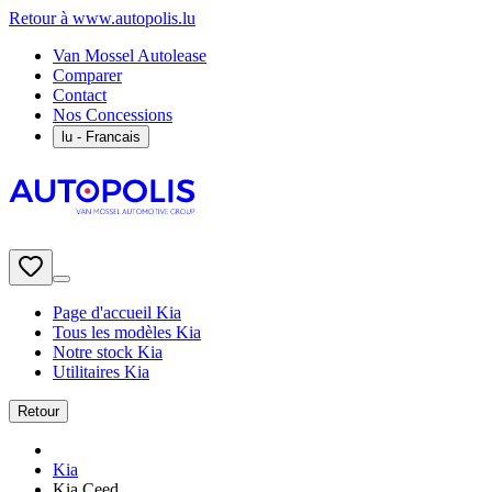
Retour à www.autopolis.lu
Van Mossel Autolease
Comparer
Contact
Nos Concessions
lu
- Francais
Page d'accueil Kia
Tous les modèles Kia
Notre stock Kia
Utilitaires Kia
Retour
Kia
Kia Ceed