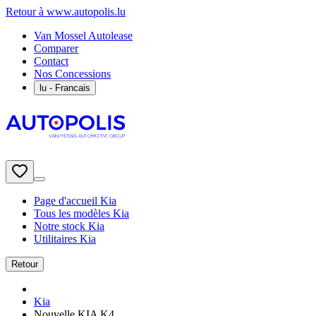
Retour à www.autopolis.lu
Van Mossel Autolease
Comparer
Contact
Nos Concessions
lu
- Francais
Page d'accueil Kia
Tous les modèles Kia
Notre stock Kia
Utilitaires Kia
Retour
Kia
Nouvelle KIA K4