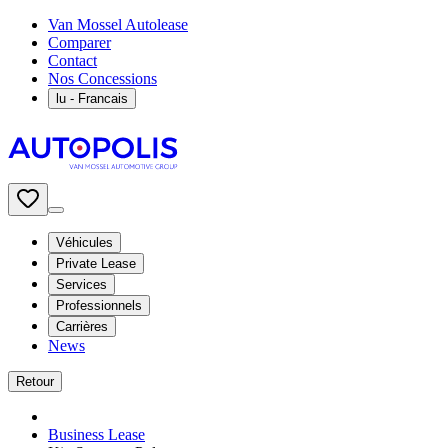
Van Mossel Autolease
Comparer
Contact
Nos Concessions
lu
- Francais
Véhicules
Private Lease
Services
Professionnels
Carrières
News
Retour
Business Lease