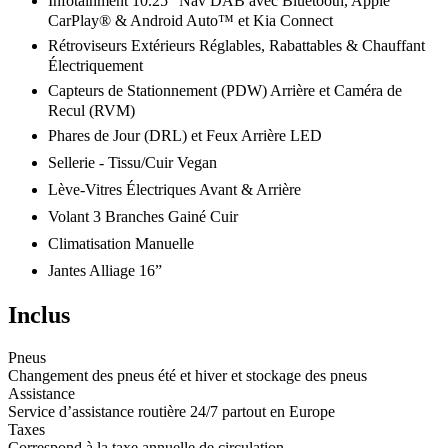
Infotainment 10.25" Nav DAB avec Bluetooth, Apple
CarPlay® & Android Auto™ et Kia Connect
Rétroviseurs Extérieurs Réglables, Rabattables & Chauffant
Électriquement
Capteurs de Stationnement (PDW) Arrière et Caméra de
Recul (RVM)
Phares de Jour (DRL) et Feux Arrière LED
Sellerie - Tissu/Cuir Vegan
Lève-Vitres Électriques Avant & Arrière
Volant 3 Branches Gainé Cuir
Climatisation Manuelle
Jantes Alliage 16”
Inclus
Pneus
Changement des pneus été et hiver et stockage des pneus
Assistance
Service d’assistance routière 24/7 partout en Europe
Taxes
Correspond à la taxe annuelle de circulation