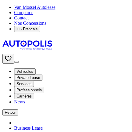
Van Mossel Autolease
Comparer
Contact
Nos Concessions
lu
- Francais
Véhicules
Private Lease
Services
Professionnels
Carrières
News
Retour
Business Lease