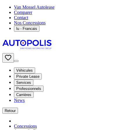
Van Mossel Autolease
Comparer
Contact
Nos Concessions
lu
- Francais
Véhicules
Private Lease
Services
Professionnels
Carrières
News
Retour
Concessions