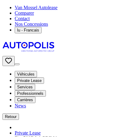
Van Mossel Autolease
Comparer
Contact
Nos Concessions
lu
- Francais
Véhicules
Private Lease
Services
Professionnels
Carrières
News
Retour
Private Lease