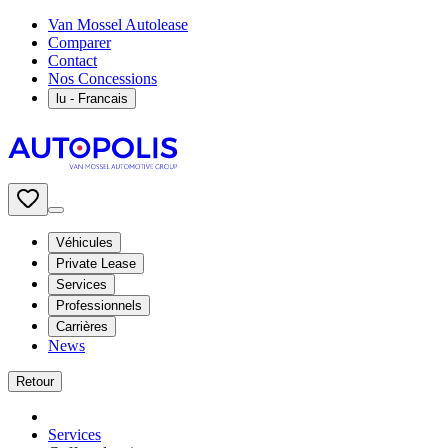
Van Mossel Autolease
Comparer
Contact
Nos Concessions
lu
- Francais
Véhicules
Private Lease
Services
Professionnels
Carrières
News
Retour
Services