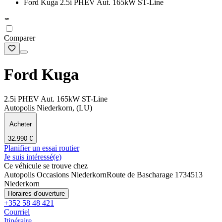
Ford Kuga 2.5i PHEV Aut. 165kW ST-Line
Comparer
Ford Kuga
2.5i PHEV Aut. 165kW ST-Line
Autopolis Niederkorn, (LU)
Acheter
32.990 €
Planifier un essai routier
Je suis intéressé(e)
Ce véhicule se trouve chez
Autopolis Occasions Niederkorn
Route de Bascharage 173
4513
Niederkorn
Horaires d'ouverture
+352 58 48 421
Courriel
Itinéraire