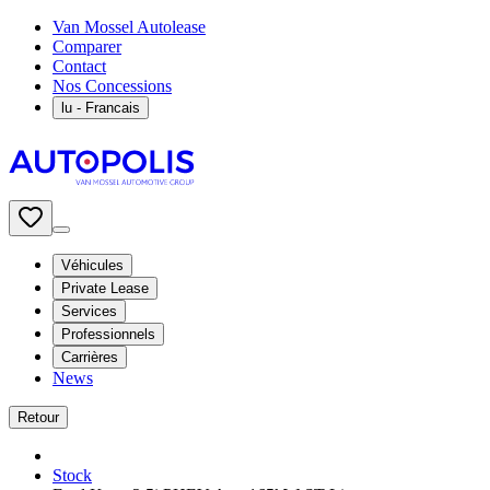
Van Mossel Autolease
Comparer
Contact
Nos Concessions
lu
- Francais
Véhicules
Private Lease
Services
Professionnels
Carrières
News
Retour
Stock