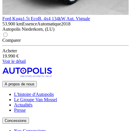
Ford Kuga
1.5i EcoB. 4x4 134kW Aut. Vignale
53.900 km
Essence
Automatique
2018
Autopolis Niederkorn, (LU)
Comparer
Acheter
19.990 €
Voir le détail
A propos de nous
L'histoire d'Autopolis
Le Groupe Van Mossel
Actualités
Presse
Concessions
Nos Concessions