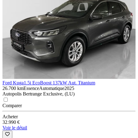
Ford Kuga
1.5i EcoBoost 137kW Aut. Titanium
26.700 km
Essence
Automatique
2025
Autopolis Bertrange Exclusive, (LU)
Comparer
Acheter
32.990 €
Voir le détail