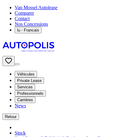
Van Mossel Autolease
Comparer
Contact
Nos Concessions
lu
- Francais
Véhicules
Private Lease
Services
Professionnels
Carrières
News
Retour
Stock