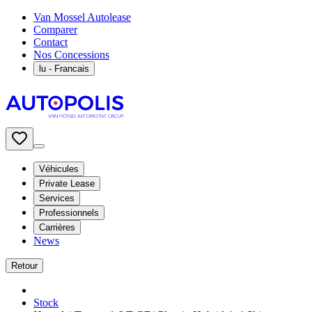
Van Mossel Autolease
Comparer
Contact
Nos Concessions
lu
- Francais
Véhicules
Private Lease
Services
Professionnels
Carrières
News
Retour
Stock