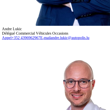
Andre Lukic
Délégué Commercial Véhicules Occasions
Appel
+352 4396962967
E-mail
andre.lukic@autopolis.lu