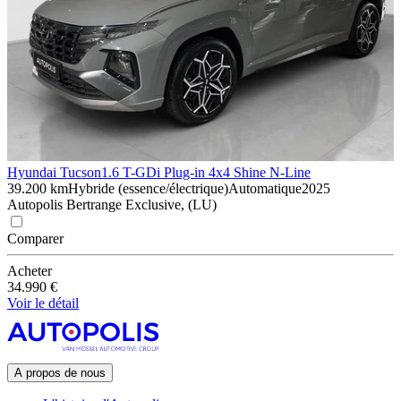
Hyundai Tucson
1.6 T-GDi Plug-in 4x4 Shine N-Line
39.200 km
Hybride (essence/électrique)
Automatique
2025
Autopolis Bertrange Exclusive, (LU)
Comparer
Acheter
34.990 €
Voir le détail
A propos de nous