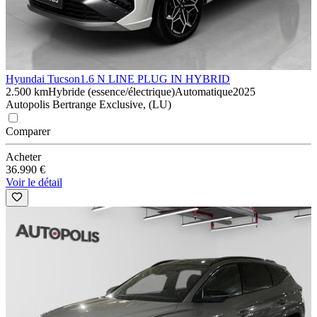
Hyundai Tucson
1.6 N LINE PLUG IN HYBRID
2.500 km
Hybride (essence/électrique)
Automatique
2025
Autopolis Bertrange Exclusive, (LU)
Comparer
Acheter
36.990 €
Voir le détail