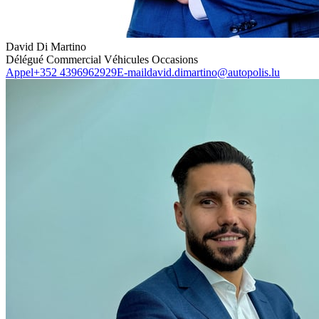
David Di Martino
Délégué Commercial Véhicules Occasions
Appel
+352 4396962929
E-mail
david.dimartino@autopolis.lu