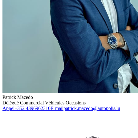
Patrick Macedo
Délégué Commercial Véhicules Occasions
Appel
+352 4396962310
E-mail
patrick.macedo@autopolis.lu