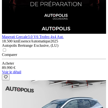
Maserati Grecale
3.0 V6 Trofeo 4x4 Aut.
18.500 km
Essence
Automatique
2025
Autopolis Bertrange Exclusive, (LU)
Comparer
Acheter
89.990 €
Voir le détail