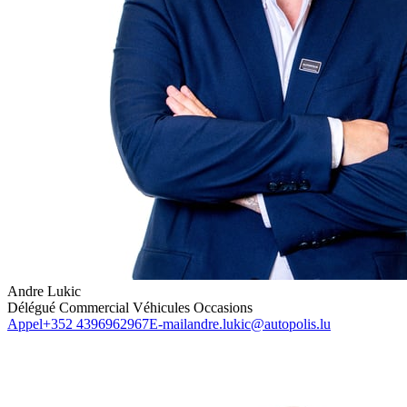
Andre Lukic
Délégué Commercial Véhicules Occasions
Appel
+352 4396962967
E-mail
andre.lukic@autopolis.lu