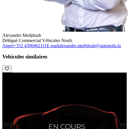
Alexandre Medjdoub
Délégué Commercial Véhicules Neufs
Appel
+352 4396962111
E-mail
alexandre.medjdoub@autopolis.lu
Vehicules similaires