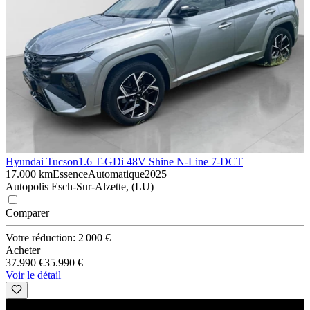
Hyundai Tucson
1.6 T-GDi 48V Shine N-Line 7-DCT
17.000 km
Essence
Automatique
2025
Autopolis Esch-Sur-Alzette, (LU)
Comparer
Votre réduction: 2 000 €
Acheter
37.990 €
35.990 €
Voir le détail