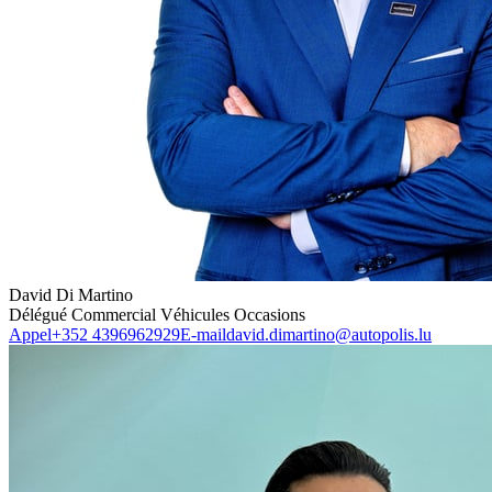
David Di Martino
Délégué Commercial Véhicules Occasions
Appel
+352 4396962929
E-mail
david.dimartino@autopolis.lu