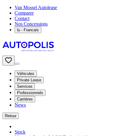
Van Mossel Autolease
Comparer
Contact
Nos Concessions
lu
- Francais
Véhicules
Private Lease
Services
Professionnels
Carrières
News
Retour
Stock