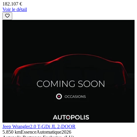
182.107 €
Voir le détail
Jeep Wrangler
2.0 T-GDi JL 2-DOOR
5.850 km
Essence
Automatique
2026