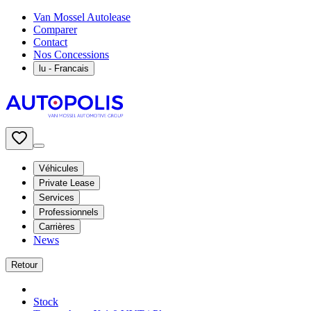
Van Mossel Autolease
Comparer
Contact
Nos Concessions
lu
- Francais
Véhicules
Private Lease
Services
Professionnels
Carrières
News
Retour
Stock