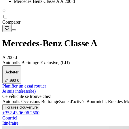
Mercedes-Benz Classe A A 200 d
Comparer
Mercedes-Benz Classe A
A 200 d
Autopolis Bertrange Exclusive, (LU)
Acheter
24.990 €
Planifier un essai routier
Je suis intéressé(e)
Ce véhicule se trouve chez
Autopolis Occasions Bertrange
Zone d'activés Bourmicht, Rue des Mé
Horaires d'ouverture
+352 43 96 96 2500
Courriel
Itinéraire