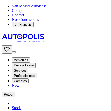
Van Mossel Autolease
Comparer
Contact
Nos Concessions
lu
- Francais
Véhicules
Private Lease
Services
Professionnels
Carrières
News
Retour
Stock