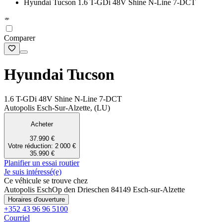
Hyundai Tucson 1.6 T-GDi 48V Shine N-Line 7-DCT
Comparer
Hyundai Tucson
1.6 T-GDi 48V Shine N-Line 7-DCT
Autopolis Esch-Sur-Alzette, (LU)
Acheter
37.990 €
Votre réduction: 2 000 €
35.990 €
Planifier un essai routier
Je suis intéressé(e)
Ce véhicule se trouve chez
Autopolis Esch
Op den Drieschen 8
4149 Esch-sur-Alzette
Horaires d'ouverture
+352 43 96 96 5100
Courriel