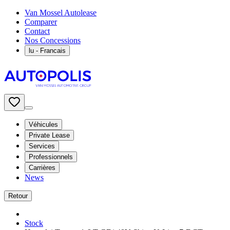
Van Mossel Autolease
Comparer
Contact
Nos Concessions
lu
- Francais
Véhicules
Private Lease
Services
Professionnels
Carrières
News
Retour
Stock