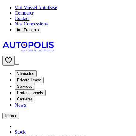
Van Mossel Autolease
Comparer
Contact
Nos Concessions
lu
- Francais
Véhicules
Private Lease
Services
Professionnels
Carrières
News
Retour
Stock