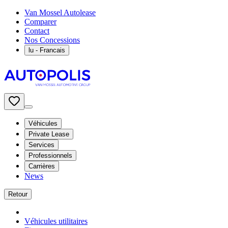
Van Mossel Autolease
Comparer
Contact
Nos Concessions
lu
- Francais
Véhicules
Private Lease
Services
Professionnels
Carrières
News
Retour
Véhicules utilitaires