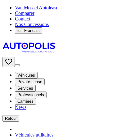
Van Mossel Autolease
Comparer
Contact
Nos Concessions
lu
- Francais
Véhicules
Private Lease
Services
Professionnels
Carrières
News
Retour
Véhicules utilitaires