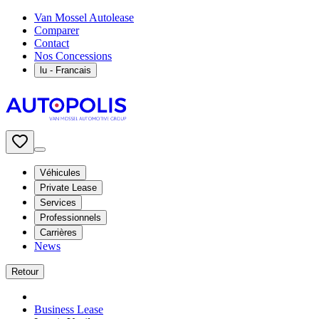
Van Mossel Autolease
Comparer
Contact
Nos Concessions
lu
- Francais
Véhicules
Private Lease
Services
Professionnels
Carrières
News
Retour
Business Lease