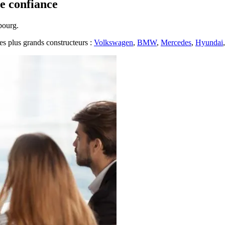
de confiance
bourg
.
s plus grands constructeurs :
Volkswagen
,
BMW
,
Mercedes
,
Hyundai