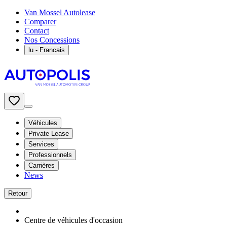
Van Mossel Autolease
Comparer
Contact
Nos Concessions
lu
- Francais
Véhicules
Private Lease
Services
Professionnels
Carrières
News
Retour
Centre de véhicules d'occasion