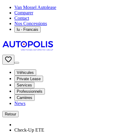
Van Mossel Autolease
Comparer
Contact
Nos Concessions
lu
- Francais
Véhicules
Private Lease
Services
Professionnels
Carrières
News
Retour
Check-Up ETE