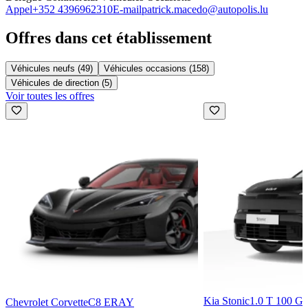
Appel
+352 4396962310
E-mail
patrick.macedo@autopolis.lu
Offres dans cet établissement
Véhicules neufs (49)
Véhicules occasions (158)
Véhicules de direction (5)
Voir toutes les offres
Kia Stonic
1.0 T 100 G
Chevrolet Corvette
C8 ERAY