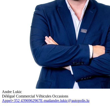
Andre Lukic
Délégué Commercial Véhicules Occasions
Appel
+352 4396962967
E-mail
andre.lukic@autopolis.lu