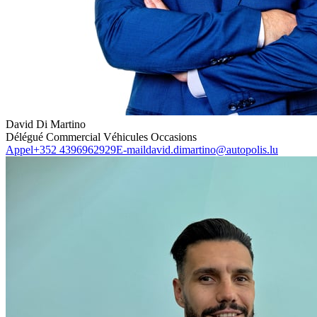
David Di Martino
Délégué Commercial Véhicules Occasions
Appel
+352 4396962929
E-mail
david.dimartino@autopolis.lu