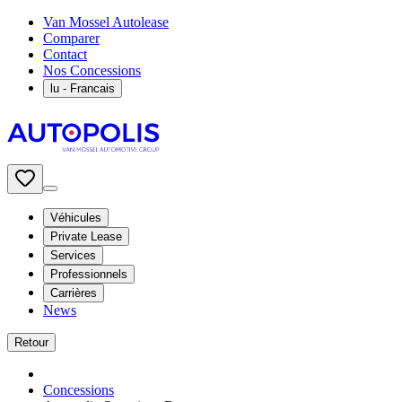
Van Mossel Autolease
Comparer
Contact
Nos Concessions
lu
- Francais
Véhicules
Private Lease
Services
Professionnels
Carrières
News
Retour
Concessions