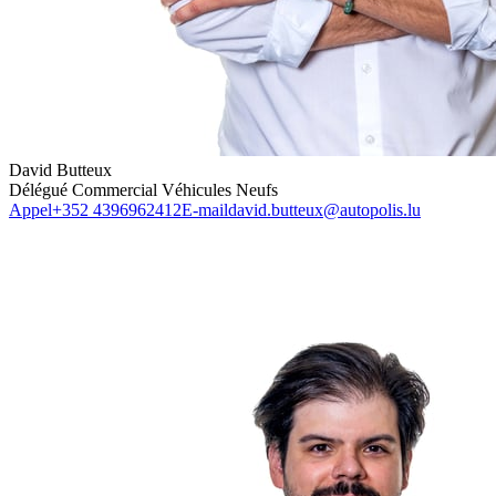
David Butteux
Délégué Commercial Véhicules Neufs
Appel
+352 4396962412
E-mail
david.butteux@autopolis.lu