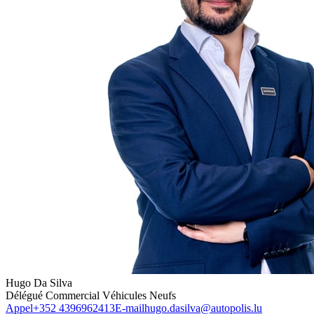
Hugo Da Silva
Délégué Commercial Véhicules Neufs
Appel
+352 4396962413
E-mail
hugo.dasilva@autopolis.lu