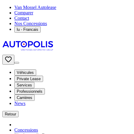
Van Mossel Autolease
Comparer
Contact
Nos Concessions
lu
- Francais
Véhicules
Private Lease
Services
Professionnels
Carrières
News
Retour
Concessions