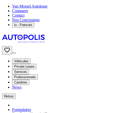
Van Mossel Autolease
Comparer
Contact
Nos Concessions
lu
- Francais
Véhicules
Private Lease
Services
Professionnels
Carrières
News
Retour
Formulaires