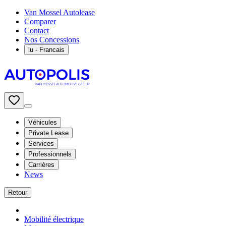
Van Mossel Autolease
Comparer
Contact
Nos Concessions
lu
- Francais
Véhicules
Private Lease
Services
Professionnels
Carrières
News
Retour
Mobilité électrique