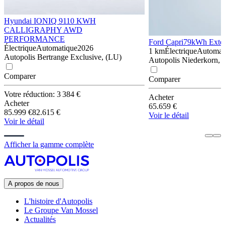
Hyundai IONIQ 9
110 KWH
CALLIGRAPHY AWD
PERFORMANCE
Ford Capri
79kWh Exte
Électrique
Automatique
2026
1 km
Électrique
Automat
Autopolis Bertrange Exclusive, (LU)
Autopolis Niederkorn, 
Comparer
Comparer
Votre réduction: 3 384 €
Acheter
Acheter
65.659 €
85.999 €
82.615 €
Voir le détail
Voir le détail
Afficher la gamme complète
A propos de nous
L'histoire d'Autopolis
Le Groupe Van Mossel
Actualités