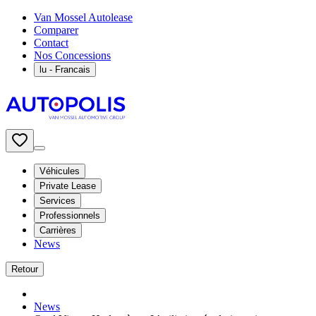
Van Mossel Autolease
Comparer
Contact
Nos Concessions
lu
- Francais
Véhicules
Private Lease
Services
Professionnels
Carrières
News
Retour
News