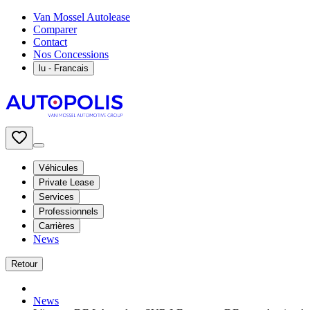
Van Mossel Autolease
Comparer
Contact
Nos Concessions
lu
- Francais
Véhicules
Private Lease
Services
Professionnels
Carrières
News
Retour
News