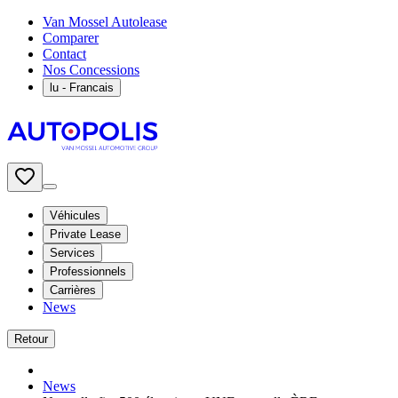
Van Mossel Autolease
Comparer
Contact
Nos Concessions
lu
- Francais
Véhicules
Private Lease
Services
Professionnels
Carrières
News
Retour
News