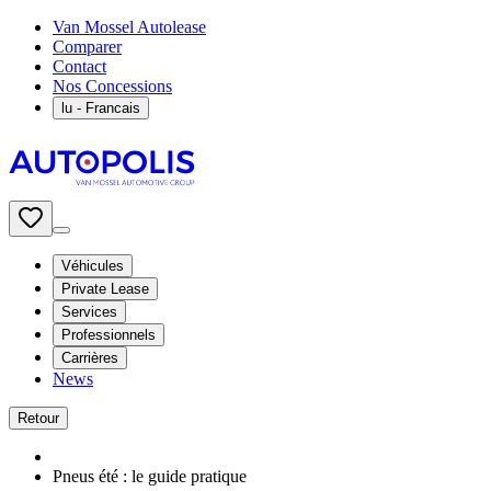
Van Mossel Autolease
Comparer
Contact
Nos Concessions
lu
- Francais
Véhicules
Private Lease
Services
Professionnels
Carrières
News
Retour
Pneus été : le guide pratique