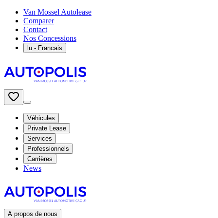
Van Mossel Autolease
Comparer
Contact
Nos Concessions
lu
- Francais
Véhicules
Private Lease
Services
Professionnels
Carrières
News
A propos de nous