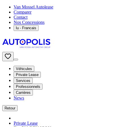
Van Mossel Autolease
Comparer
Contact
Nos Concessions
lu
- Francais
Véhicules
Private Lease
Services
Professionnels
Carrières
News
Retour
Private Lease