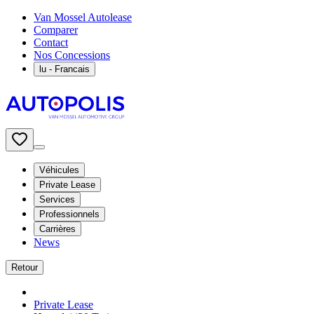
Van Mossel Autolease
Comparer
Contact
Nos Concessions
lu
- Francais
Véhicules
Private Lease
Services
Professionnels
Carrières
News
Retour
Private Lease