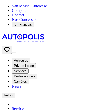
Van Mossel Autolease
Comparer
Contact
Nos Concessions
lu
- Francais
Véhicules
Private Lease
Services
Professionnels
Carrières
News
Retour
Services