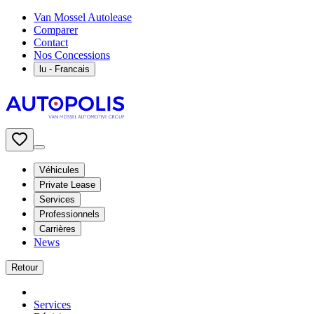
Van Mossel Autolease
Comparer
Contact
Nos Concessions
lu
- Francais
Véhicules
Private Lease
Services
Professionnels
Carrières
News
Retour
Services