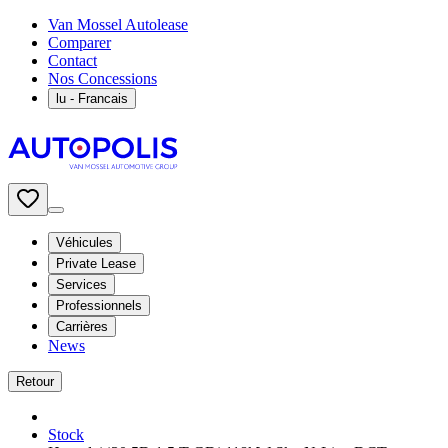
Van Mossel Autolease
Comparer
Contact
Nos Concessions
lu
- Francais
Véhicules
Private Lease
Services
Professionnels
Carrières
News
Retour
Stock