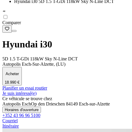
Hyundai i30 5D 1.5 T-GDi 118kW Sky N-Line DCT
Comparer
Hyundai i30
5D 1.5 T-GDi 118kW Sky N-Line DCT
Autopolis Esch-Sur-Alzette, (LU)
Acheter
18.990 €
Planifier un essai routier
Je suis intéressé(e)
Ce véhicule se trouve chez
Autopolis Esch
Op den Drieschen 8
4149 Esch-sur-Alzette
Horaires d'ouverture
+352 43 96 96 5100
Courriel
Itinéraire