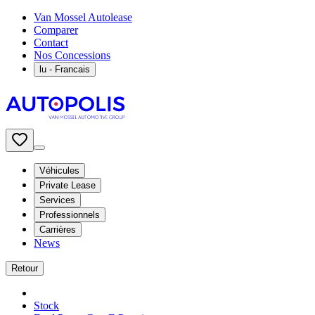
Van Mossel Autolease
Comparer
Contact
Nos Concessions
lu
- Francais
Véhicules
Private Lease
Services
Professionnels
Carrières
News
Retour
Stock