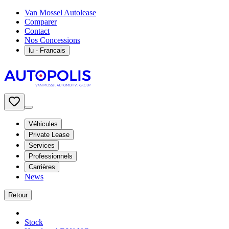
Van Mossel Autolease
Comparer
Contact
Nos Concessions
lu
- Francais
Véhicules
Private Lease
Services
Professionnels
Carrières
News
Retour
Stock