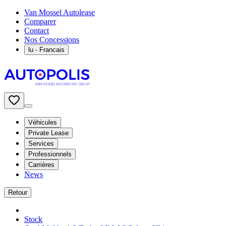
Van Mossel Autolease
Comparer
Contact
Nos Concessions
lu
- Francais
Véhicules
Private Lease
Services
Professionnels
Carrières
News
Retour
Stock